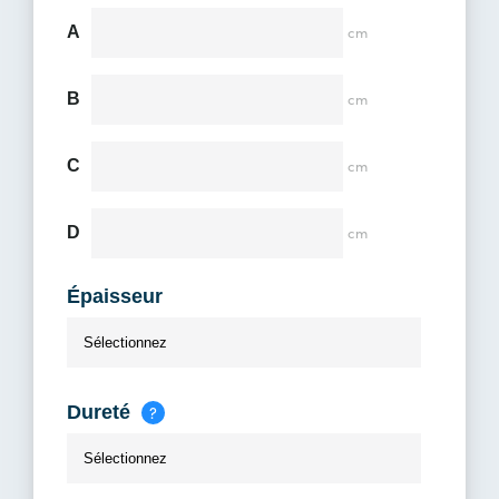
A
cm
B
cm
C
cm
D
cm
Épaisseur
Dureté
?