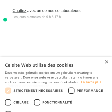
Chattez
avec un de nos collaborateurs
Les jours ouvrables de 9 h à 17 h
×
Ce site Web utilise des cookies
Deze website gebruikt cookies om uw gebruikerservaring te
© 2025 Matrassenmakers
verbeteren. Door onze website te gebruiken, stemt u in met alle
cookies in overeenstemming met ons Cookiebeleid.
En savoir plus
Politique de confidentialité
STRICTEMENT NÉCESSAIRES
PERFORMANCE
Conditions générales
CIBLAGE
FONCTIONNALITÉ
Site web par
Coemans.com