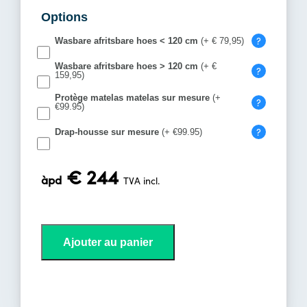
Options
?
Wasbare afritsbare hoes < 120 cm
(+ € 79,95)
Wasbare afritsbare hoes > 120 cm
(+ €
?
159,95)
Protège matelas matelas sur mesure
(+
?
€99.95)
?
Drap-housse sur mesure
(+ €99.95)
€ 244
àpd
TVA incl.
Ajouter au panier