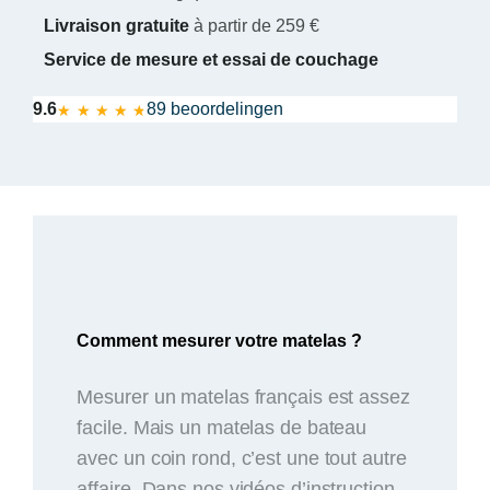
Livraison gratuite
à partir de 259 €
Service de mesure et essai de couchage
★ ★ ★ ★ ★
★ ★ ★ ★ ★
9.6
89 beoordelingen
Comment mesurer votre matelas ?
Mesurer un matelas français est assez
facile. Mais un matelas de bateau
avec un coin rond, c’est une tout autre
affaire. Dans nos vidéos d’instruction,